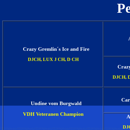
Pe
Crazy Gremlin´s Ice and Fire
DJCH, LUX J CH, D CH
Crazy
DJCH, 
Car
Undine vom Burgwald
VDH Veteranen Champion
A
DJ