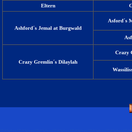
Eltern
G
Asford´s
Ashford´s Jemal at Burgwald
Asf
Crazy 
Crazy Gremlin´s Dilaylah
Wassili