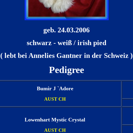
geb. 24.03.2006
schwarz - weiß / irish pied
( lebt bei Annelies Gantner in der Schweiz )
Pedigree
Bumir J `Adore
AUST CH
Lowenhart Mystic Crystal
AUST CH