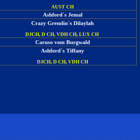
AUST CH
Ashford´s Jemal
Crazy Gremlin´s Dilaylah
DJCH, D CH, VDH CH, LUX CH
Caruso vom Burgwald
Ashford´s Tiffany
DJCH, D CH, VDH CH