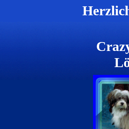
Herzlic
Crazy
L